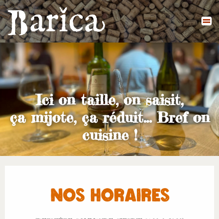
Aller
au
contenu
Ici on taille, on saisit,
ça mijote, ça réduit… Bref on
cuisine !