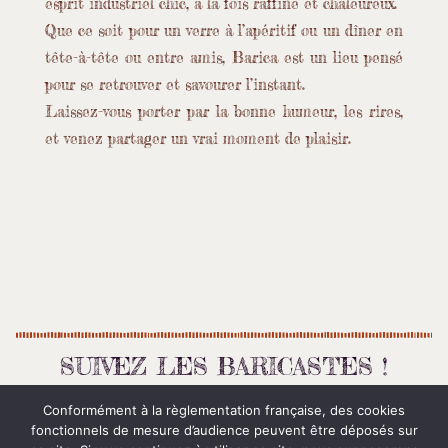
esprit industriel chic, à la fois raffiné et chaleureux.
Que ce soit pour un verre à l’apéritif ou un dîner en
tête-à-tête ou entre amis, Barica est un lieu pensé
pour se retrouver et savourer l’instant.
Laissez-vous porter par la bonne humeur, les rires,
et venez partager un vrai moment de plaisir.
SUIVEZ LES BARICASTES !
Évènements, soirées, apéros, concerts…
Conformément à la règlementation française, des cookies
fonctionnels de mesure d’audience peuvent être déposés sur