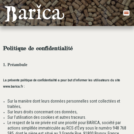
Aller
au
contenu
Politique de confidentialité
1. Préambule
La présente politique de confidentialité a pour but d’informer les utilisateurs du site
www.barica.fr :
Sur la manière dont leurs données personnelles sont collectées et
traitées,
Sur leurs droits concernant ces données,
Sur l’utilisation des cookies et autres traceurs.
Le respect de la vie privée est une priorité pour BARICA, société par
actions simplifiée immatriculée au RCS d’Évry sous le numéro 948 768
585, dont le siège est situé au 3 Grande Rue, 91800 Brunoy, France.