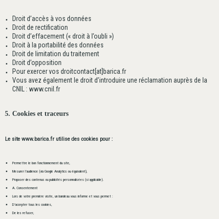
Droit d’accès à vos données
Droit de rectification
Droit d’effacement (« droit à l’oubli »)
Droit à la portabilité des données
Droit de limitation du traitement
Droit d’opposition
Pour exercer vos droit
contact[at]barica.fr
Vous avez également le droit d’introduire une réclamation auprès de la
CNIL : www.cnil.fr
5. Cookies et traceurs
Le site www.barica.fr utilise des cookies pour :
Permettre le bon fonctionnement du site,
Mesurer l’audience (via Google Analytics ou équivalent),
Proposer des contenus ou publicités personnalisées (si applicable).
A. Consentement
Lors de votre première visite, un bandeau vous informe et vous permet :
D’accepter tous les cookies,
De les refuser,