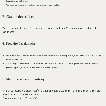
De paramétrer vos préférences.
Aucun cookie non essentiel ne sera déposé sans votre consentement explicite.
B. Gestion des cookies
Vous pouvez modifier vos préférences à tout moment via le lien “Gestion des cookies” disponible en
bas de page.
6. Sécurité des données
BARICA met en œuvre toutes les mesures techniques et organisationnelles appropriées pour protéger vos données : pare-feu, HTTPS, droits
d’accès restreints, etc.
Aucun stockage de données ne se fait sur des serveurs non sécurisés ou situés hors de l’Union Européenne, sauf mention explicite avec
garanties adéquates (clauses contractuelles types, Privacy Shield si réactivé).
7. Modifications de la politique
BARICA se réserve le droit de modifier à tout moment la présente politique. La date de la dernière
mise à jour est indiquée ci-dessous :
Dernière mise à jour : 12 mai 2025